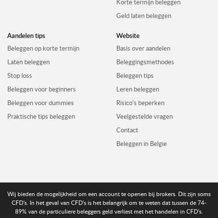
Korte termijn beleggen
Geld laten beleggen
Aandelen tips
Website
Beleggen op korte termijn
Basis over aandelen
Laten beleggen
Beleggingsmethodes
Stop loss
Beleggen tips
Beleggen voor beginners
Leren beleggen
Beleggen voor dummies
Risico’s beperken
Praktische tips beleggen
Veelgestelde vragen
Contact
Beleggen in Belgie
Wij bieden de mogelijkheid om een account te openen bij brokers. Dit zijn soms
CFD's. In het geval van CFD's is het belangrijk om te weten dat tussen de 74-
89% van de particuliere beleggers geld verliest met het handelen in CFD's.