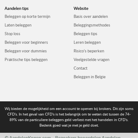
Aandelen tips
Website
Beleggen op korte termijn
Basis over aandelen
Laten beleggen
Beleggingsmethodes
Stop loss
Beleggen tips
Beleggen voor beginners
Leren beleggen
Beleggen voor dummies
Risico’s beperken
Praktische tips beleggen
Veelgestelde vragen
Contact
Beleggen in Belgie
Wij bieden de mogelijkheid om een account te openen bij brokers. Dit zijn soms
CFD's. In het geval van CFD's is het belangrijk om te weten dat tussen de 74-
89% van de particuliere beleggers geld verliest met het handelen in CFD's.
Bedenk goed wat je met je geld doet.
© AandelenKopen.com - Bezoekers beoordelen
Aandelen