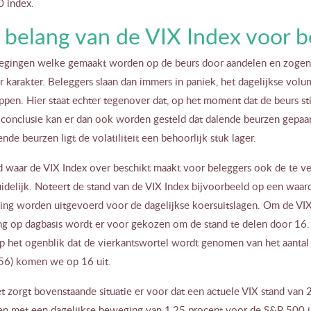
 index.
 belang van de VIX Index voor b
gingen welke gemaakt worden op de beurs door aandelen en zogenaa
 karakter. Beleggers slaan dan immers in paniek, het dagelijkse volu
pen. Hier staat echter tegenover dat, op het moment dat de beurs stij
s conclusie kan er dan ook worden gesteld dat dalende beurzen gepaar
gende beurzen ligt de volatiliteit een behoorlijk stuk lager.
d waar de VIX Index over beschikt maakt voor beleggers ook de te v
idelijk. Noteert de stand van de VIX Index bijvoorbeeld op een waard
ing worden uitgevoerd voor de dagelijkse koersuitslagen. Om de VIX
g op dagbasis wordt er voor gekozen om de stand te delen door 16. H
Op het ogenblik dat de vierkantswortel wordt genomen van het aantal
256) komen we op 16 uit.
 zorgt bovenstaande situatie er voor dat een actuele VIX stand van 
n met een dagelijkse beweging van 1,25 procent voor de S&P 500 i