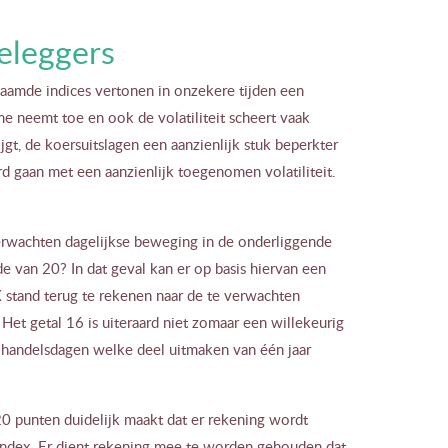
eleggers
mde indices vertonen in onzekere tijden een
me neemt toe en ook de volatiliteit scheert vaak
gt, de koersuitslagen een aanzienlijk stuk beperkter
d gaan met een aanzienlijk toegenomen volatiliteit.
erwachten dagelijkse beweging in de onderliggende
e van 20? In dat geval kan er op basis hiervan een
 stand terug te rekenen naar de te verwachten
et getal 16 is uiteraard niet zomaar een willekeurig
 handelsdagen welke deel uitmaken van één jaar
20 punten duidelijk maakt dat er rekening wordt
ndex. Er dient rekening mee te worden gehouden dat