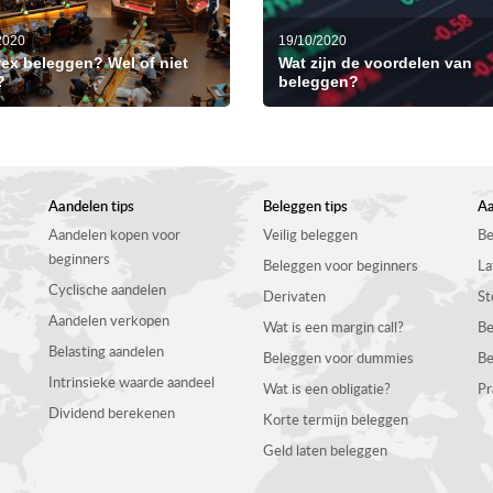
2020
19/10/2020
rex beleggen? Wel of niet
Wat zijn de voordelen van
?
beleggen?
Aandelen tips
Beleggen tips
Aa
Aandelen kopen voor
Veilig beleggen
Be
beginners
Beleggen voor beginners
La
Cyclische aandelen
Derivaten
St
Aandelen verkopen
Wat is een margin call?
Be
Belasting aandelen
Beleggen voor dummies
Be
Intrinsieke waarde aandeel
Wat is een obligatie?
Pr
Dividend berekenen
Korte termijn beleggen
Geld laten beleggen