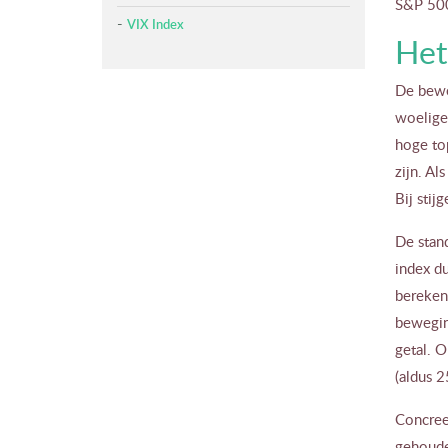
S&P 500
VIX Index
Het
De bewe
woeliger
hoge top
zijn. Al
Bij stij
De stan
index du
bereken
bewegin
getal. 
(aldus 
Concreet
gehoude