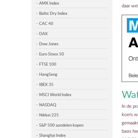
AMX Index
daar wel
Baltic Dry Index
CAC 40
DAX
Dow Jones
Euro Stoxx 50
FTSE 100
HangSeng
IBEX 35
Wat
MSCI World Index
NASDAQ
In de pr
koers wa
Nikkei 225
gemaakt
S&P 500 aandelen kopen
basis h
Shanghai Index