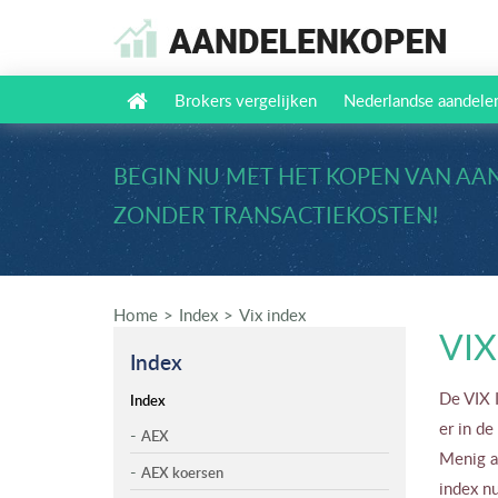
Brokers vergelijken
Nederlandse aandele
BEGIN NU MET HET KOPEN VAN AA
ZONDER TRANSACTIEKOSTEN!
Home
Index
Vix index
VIX
Index
De VIX I
Index
er in de
AEX
Menig aa
AEX koersen
index nu