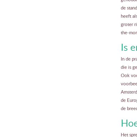
de stand
heeft al
groter 
the-mone
Is 
In de pr
die is g
Ook voor
voorbeel
Amsterd
de Euro
de bree
Hoe
Het spre