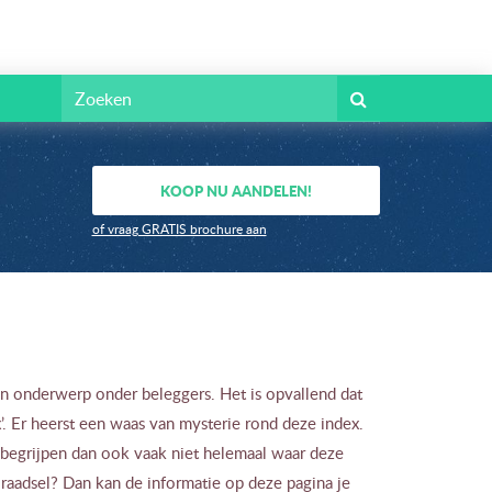
KOOP NU AANDELEN!
of vraag GRATIS brochure aan
en onderwerp onder beleggers. Het is opvallend dat
’. Er heerst een waas van mysterie rond deze index.
 begrijpen dan ook vaak niet helemaal waar deze
 raadsel? Dan kan de informatie op deze pagina je