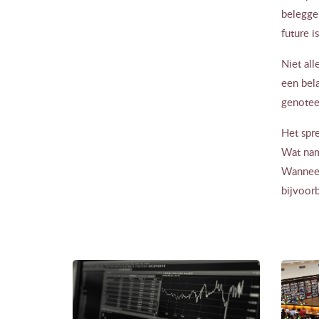
beleggen
future i
Niet all
een bela
genotee
Het spre
Wat nam
Wanneer
bijvoorb