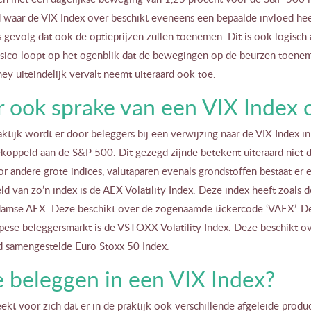
 waar de VIX Index over beschikt eveneens een bepaalde invloed heeft
s gevolg dat ook de optieprijzen zullen toenemen. Dit is ook logisch
risico loopt op het ogenblik dat de bewegingen op de beurzen toenem
y uiteindelijk vervalt neemt uiteraard ook toe.
er ook sprake van een VIX Index
aktijk wordt er door beleggers bij een verwijzing naar de VIX Index
ekoppeld aan de S&P 500. Dit gezegd zijnde betekent uiteraard niet dat
 andere grote indices, valutaparen evenals grondstoffen bestaat er ee
d van zo’n index is de AEX Volatility Index. Deze index heeft zoals
amse AEX. Deze beschikt over de zogenaamde tickercode ‘VAEX’. De b
pese beleggersmarkt is de VSTOXX Volatility Index. Deze beschikt o
d samengestelde Euro Stoxx 50 Index.
 beleggen in een VIX Index?
ekt voor zich dat er in de praktijk ook verschillende afgeleide prod