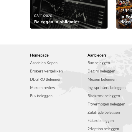
25/10/
02/11/2020
In Fo
Beleggen in obligaties
doen
Homepage
Aanbieders
Aandelen Kopen
Bux beleggen
Brokers vergelijken
Degiro beleggen
DEGIRO Beleggen
Mexem beleggen
Mexem review
Ing-sprinters beleggen
Bux beleggen
Blackrock beleggen
Fitvermogen beleggen
Zulutrade beleggen
Flatex beleggen
24option beleggen