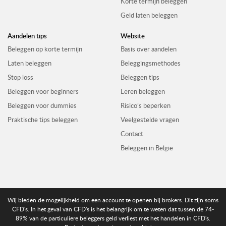
Korte termijn beleggen
Geld laten beleggen
Aandelen tips
Website
Beleggen op korte termijn
Basis over aandelen
Laten beleggen
Beleggingsmethodes
Stop loss
Beleggen tips
Beleggen voor beginners
Leren beleggen
Beleggen voor dummies
Risico’s beperken
Praktische tips beleggen
Veelgestelde vragen
Contact
Beleggen in Belgie
Wij bieden de mogelijkheid om een account te openen bij brokers. Dit zijn soms
CFD's. In het geval van CFD's is het belangrijk om te weten dat tussen de 74-
89% van de particuliere beleggers geld verliest met het handelen in CFD's.