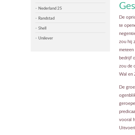
Ges
Nederland 25
De opri
Randstad
te open
Shell
negentie
Unilever
zou hij 
meteen 
bedrijf
zou de 
Wal en Z
De groe
ogenbli
geroepen
predicaa
vooral 
Uitvoer