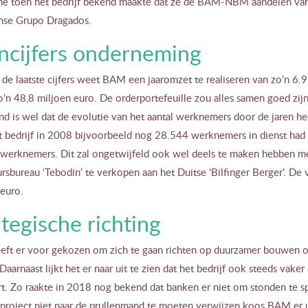
e toen het bedrijf bekend maakte dat ze de BAM-NBM aandelen va
nse Grupo Dragados.
ncijfers onderneming
de laatste cijfers weet BAM een jaaromzet te realiseren van zo’n 6.
o’n 48,8 miljoen euro. De orderportefeuille zou alles samen goed zi
d is wel dat de evolutie van het aantal werknemers door de jaren he
 bedrijf in 2008 bijvoorbeeld nog 28.544 werknemers in dienst had w
werknemers. Dit zal ongetwijfeld ook wel deels te maken hebben me
rsbureau ‘Tebodin’ te verkopen aan het Duitse ‘Bilfinger Berger’. D
 euro.
ategische richting
ft er voor gekozen om zich te gaan richten op duurzamer bouwen of 
Daarnaast lijkt het er naar uit te zien dat het bedrijf ook steeds vake
rt. Zo raakte in 2018 nog bekend dat banken er niet om stonden te s
project niet naar de prullenmand te moeten verwijzen koos BAM er ui