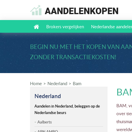
Brokers vergelijken
Nederlandse aandele
BEGIN NU MET HET KOPEN VAN AA
ZONDER TRANSACTIEKOSTEN!
Home
Nederland
Bam
BA
Nederland
BAM, vo
Aandelen in Nederland, beleggen op de
Nederlandse beurs
over tie
thuismar
Aalberts
wereldwi
ABN AMRO