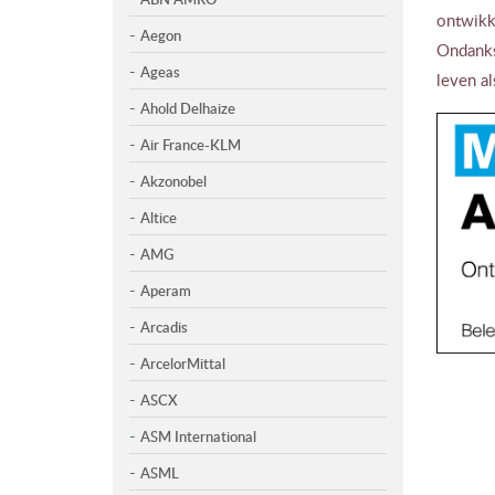
ontwikk
Aegon
Ondanks 
Ageas
leven a
Ahold Delhaize
Air France-KLM
Akzonobel
Altice
AMG
Aperam
Arcadis
ArcelorMittal
ASCX
ASM International
ASML