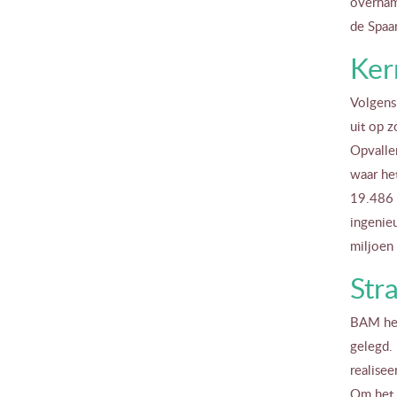
overnam
de Spaa
Ker
Volgens 
uit op z
Opvallen
waar het
19.486 
ingenieu
miljoen
Str
BAM hee
gelegd. 
realisee
Om het 