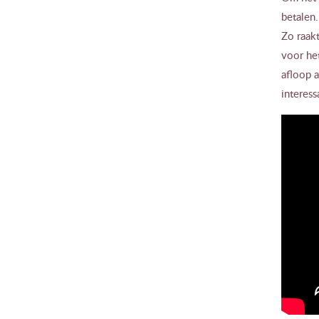
betalen.
Zo raak
voor he
afloop 
interes