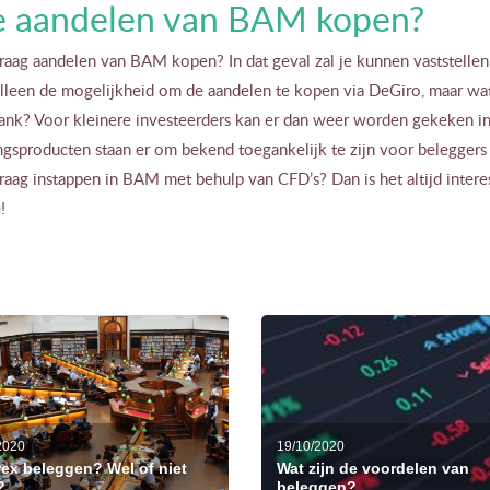
 aandelen van BAM kopen?
raag aandelen van BAM kopen? In dat geval zal je kunnen vaststellen d
 alleen de mogelijkheid om de aandelen te kopen via DeGiro, maar w
ank? Voor kleinere investeerders kan er dan weer worden gekeken in 
gsproducten staan er om bekend toegankelijk te zijn voor beleggers 
raag instappen in BAM met behulp van CFD’s? Dan is het altijd inter
!
2020
19/10/2020
rex beleggen? Wel of niet
Wat zijn de voordelen van
?
beleggen?