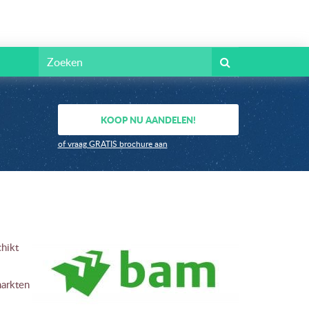
KOOP NU AANDELEN!
of vraag GRATIS brochure aan
hikt
markten