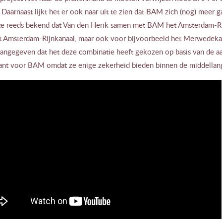
 Daarnaast lijkt het er ook naar uit te zien dat BAM zich (nog) mee
te reeds bekend dat Van den Herik samen met BAM het Amsterdam-Rijn
t Amsterdam-Rijnkanaal, maar ook voor bijvoorbeeld het Merwedekana
aangegeven dat het deze combinatie heeft gekozen op basis van de aa
sant voor BAM omdat ze enige zekerheid bieden binnen de middellang