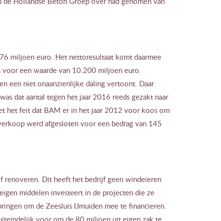
n de Hollandse Beton Groep over had genomen van
976 miljoen euro. Het nettoresultaat komt daarmee
jn voor een waarde van 10.200 miljoen euro.
en een niet onaanzienlijke daling vertoont. Daar
as dat aantal tegen het jaar 2016 reeds gezakt naar
t het feit dat BAM er in het jaar 2012 voor koos om
e verkoop werd afgesloten voor een bedrag van 145
renoveren. Dit heeft het bedrijf geen windeieren
r eigen middelen investeert in de projecten die ze
pringen om de Zeesluis IJmuiden mee te financieren.
teindelijk voor om de 80 miljoen uit eigen zak te