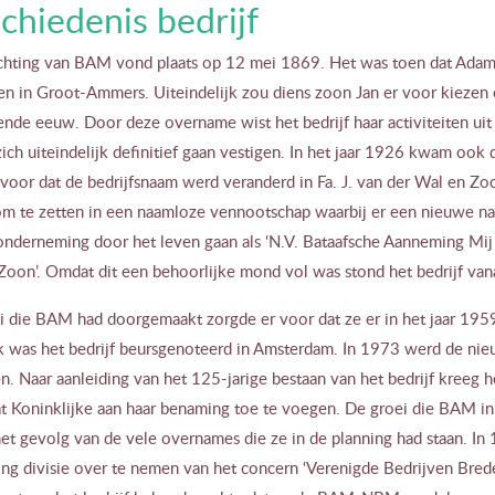
chiedenis bedrijf
chting van BAM vond plaats op 12 mei 1869. Het was toen dat Adam
en in Groot-Ammers. Uiteindelijk zou diens zoon Jan er voor kiezen 
nde eeuw. Door deze overname wist het bedrijf haar activiteiten uit
zich uiteindelijk definitief gaan vestigen. In het jaar 1926 kwam ook 
voor dat de bedrijfsnaam werd veranderd in Fa. J. van der Wal en Zo
 om te zetten in een naamloze vennootschap waarbij er een nieuwe n
onderneming door het leven gaan als ‘N.V. Bataafsche Aanneming Mi
oon’. Omdat dit een behoorlijke mond vol was stond het bedrijf van
i die BAM had doorgemaakt zorgde er voor dat ze er in het jaar 1959
k was het bedrijf beursgenoteerd in Amsterdam. In 1973 werd de nieu
. Naar aanleiding van het 125-jarige bestaan van het bedrijf kreeg 
t Koninklijke aan haar benaming toe te voegen. De groei die BAM in 
het gevolg van de vele overnames die ze in de planning had staan. I
ing divisie over te nemen van het concern ‘Verenigde Bedrijven Bred