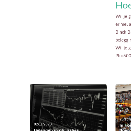
Hoe
Wil je g
er niet
Binck B
beleggin
Wil je g
Plus500
25/10/
02/11/2020
In Fo
Beleggen in obligaties
doen