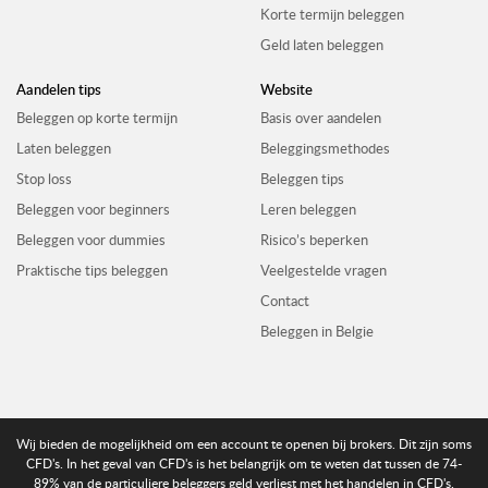
Korte termijn beleggen
Geld laten beleggen
Aandelen tips
Website
Beleggen op korte termijn
Basis over aandelen
Laten beleggen
Beleggingsmethodes
Stop loss
Beleggen tips
Beleggen voor beginners
Leren beleggen
Beleggen voor dummies
Risico’s beperken
Praktische tips beleggen
Veelgestelde vragen
Contact
Beleggen in Belgie
Wij bieden de mogelijkheid om een account te openen bij brokers. Dit zijn soms
CFD's. In het geval van CFD's is het belangrijk om te weten dat tussen de 74-
89% van de particuliere beleggers geld verliest met het handelen in CFD's.