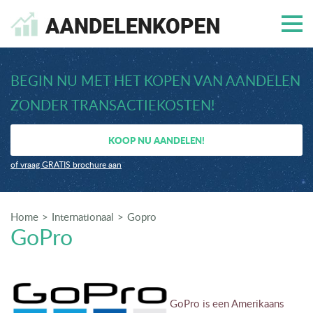
BEGIN NU MET HET KOPEN VAN AANDELEN
ZONDER TRANSACTIEKOSTEN!
KOOP NU AANDELEN!
of vraag GRATIS brochure aan
Home
Internationaal
Gopro
GoPro
GoPro is een Amerikaans