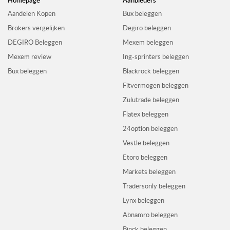
Homepage
Aanbieders
Aandelen Kopen
Bux beleggen
Brokers vergelijken
Degiro beleggen
DEGIRO Beleggen
Mexem beleggen
Mexem review
Ing-sprinters beleggen
Bux beleggen
Blackrock beleggen
Fitvermogen beleggen
Zulutrade beleggen
Flatex beleggen
24option beleggen
Vestle beleggen
Etoro beleggen
Markets beleggen
Tradersonly beleggen
Lynx beleggen
Abnamro beleggen
Binck beleggen