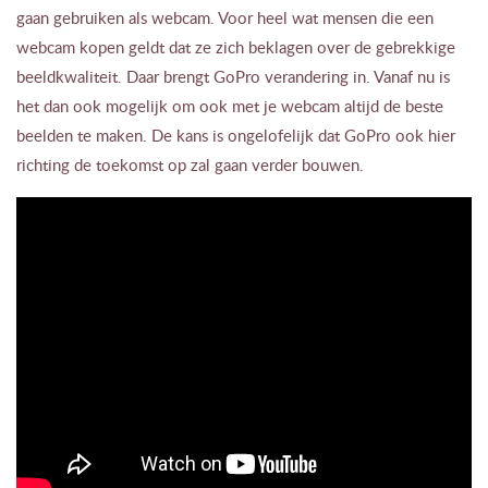
gaan gebruiken als webcam. Voor heel wat mensen die een
webcam kopen geldt dat ze zich beklagen over de gebrekkige
beeldkwaliteit. Daar brengt GoPro verandering in. Vanaf nu is
het dan ook mogelijk om ook met je webcam altijd de beste
beelden te maken. De kans is ongelofelijk dat GoPro ook hier
richting de toekomst op zal gaan verder bouwen.