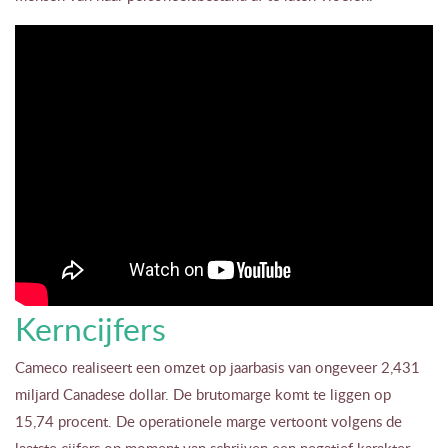
Kerncijfers
Cameco realiseert een omzet op jaarbasis van ongeveer 2,431
miljard Canadese dollar. De brutomarge komt te liggen op
15,74 procent. De operationele marge vertoont volgens de
laatste cijfers op moment van schrijven een negatief karakter.