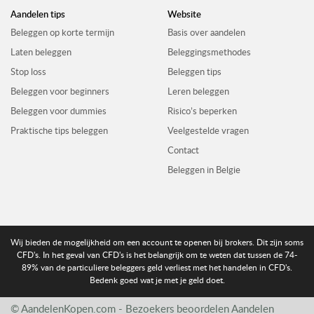
Aandelen tips
Website
Beleggen op korte termijn
Basis over aandelen
Laten beleggen
Beleggingsmethodes
Stop loss
Beleggen tips
Beleggen voor beginners
Leren beleggen
Beleggen voor dummies
Risico’s beperken
Praktische tips beleggen
Veelgestelde vragen
Contact
Beleggen in Belgie
Wij bieden de mogelijkheid om een account te openen bij brokers. Dit zijn soms
CFD's. In het geval van CFD's is het belangrijk om te weten dat tussen de 74-
89% van de particuliere beleggers geld verliest met het handelen in CFD's.
Bedenk goed wat je met je geld doet.
© AandelenKopen.com - Bezoekers beoordelen
Aandelen